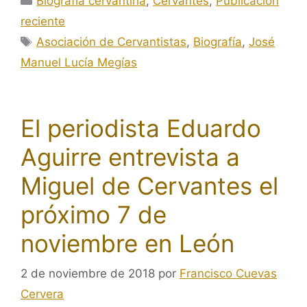
Biografía cervantina
,
Cervantes
,
Publicación
reciente
Etiquetas
Asociación de Cervantistas
,
Biografía
,
José
Manuel Lucía Megías
El periodista Eduardo
Aguirre entrevista a
Miguel de Cervantes el
próximo 7 de
noviembre en León
2 de noviembre de 2018
por
Francisco Cuevas
Cervera