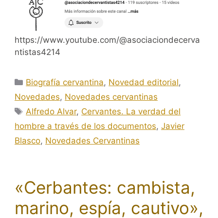
https://www.youtube.com/@asociaciondecerva
ntistas4214
Categorías
Biografía cervantina
,
Novedad editorial
,
Novedades
,
Novedades cervantinas
Etiquetas
Alfredo Alvar
,
Cervantes. La verdad del
hombre a través de los documentos
,
Javier
Blasco
,
Novedades Cervantinas
«Cerbantes: cambista,
marino, espía, cautivo»,