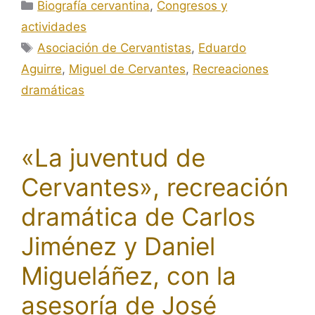
Categorías
Biografía cervantina
,
Congresos y
actividades
Etiquetas
Asociación de Cervantistas
,
Eduardo
Aguirre
,
Miguel de Cervantes
,
Recreaciones
dramáticas
«La juventud de
Cervantes», recreación
dramática de Carlos
Jiménez y Daniel
Migueláñez, con la
asesoría de José