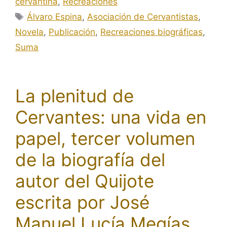
cervantina
,
Recreaciones
Etiquetas
Álvaro Espina
,
Asociación de Cervantistas
,
Novela
,
Publicación
,
Recreaciones biográficas
,
Suma
La plenitud de
Cervantes: una vida en
papel, tercer volumen
de la biografía del
autor del Quijote
escrita por José
Manuel Lucía Megías.