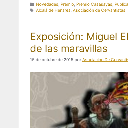
Categorías
Novedades
,
Premio
,
Premio Casasayas
,
Publica
Etiquetas
Alcalá de Henares
,
Asociación de Cervantistas
,
Exposición: Miguel E
de las maravillas
15 de octubre de 2015
por
Asociación De Cervanti