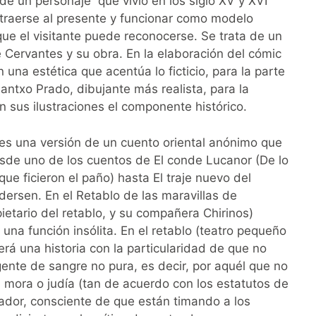
 de un personaje que vivió en los siglo XV y XVI
traerse al presente y funcionar como modelo
que el visitante puede reconocerse. Se trata de un
e Cervantes y su obra. En la elaboración del cómic
 una estética que acentúa lo ficticio, para la parte
lantxo Prado, dibujante más realista, para la
 sus ilustraciones el componente histórico.
s es una versión de un cuento oriental anónimo que
sde uno de los cuentos de El conde Lucanor (De lo
ue ficieron el paño) hasta El traje nuevo del
ersen. En el Retablo de las maravillas de
ietario del retablo, y su compañera Chirinos)
una función insólita. En el retablo (teatro pequeño
erá una historia con la particularidad de que no
gente de sangre no pura, es decir, por aquél que no
a mora o judía (tan de acuerdo con los estatutos de
tador, consciente de que están timando a los