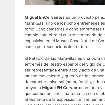
Miguel EnCervantes
es un proyecto pensa
Maravillas
, uno de los ocho entremeses es
tomo Ocho comedias y ocho entremeses (1
cumple esta obra el cuarto centenario de 
exposición en el Museo Casa Natal de Cerv
cómic por reconocidos ilustradores.
El Retablo de las Maravillas es una obra ce
entremés del teatro español del Siglo de O
ser representada entre acto y acto de una 
mucho movimiento y griterío de los perso
de carácter universal (amor, familia, educac
proyecto
Miguel EN Cervantes
están rela
que contienen la misma temática con el obj
al visitante de la exposición, el ser huma