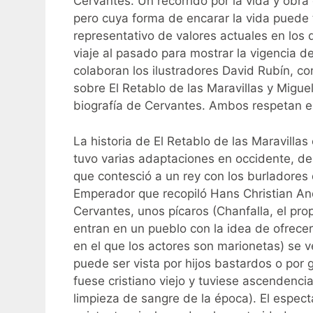
Cervantes. Un recorrido por la vida y obra
pero cuya forma de encarar la vida puede 
representativo de valores actuales en los 
viaje al pasado para mostrar la vigencia d
colaboran los ilustradores David Rubín, con
sobre El Retablo de las Maravillas y Migue
biografía de Cervantes. Ambos respetan en
La historia de El Retablo de las Maravilla
tuvo varias adaptaciones en occidente, de
que contesció a un rey con los burladores q
Emperador que recopiló Hans Christian And
Cervantes, unos pícaros (Chanfalla, el prop
entran en un pueblo con la idea de ofrecer 
en el que los actores son marionetas) se v
puede ser vista por hijos bastardos o por 
fuese cristiano viejo y tuviese ascendenci
limpieza de sangre de la época). El espec