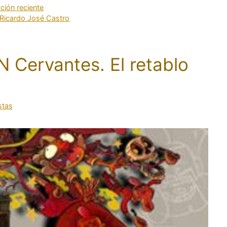
ción reciente
Ricardo José Castro
N Cervantes. El retablo
stas