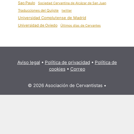
Sao Paulo
Sociedad Cervantina de Alcázar de San Juan
Traducciones del Quijote
twitter
Universidad Complutense de Madrid
Universidad de Oviedo
Últimos días de Cervantes
Aviso legal
•
Política de privacidad
•
Política de
cookies
•
Correo
© 2026 Asociación de Cervantistas
•