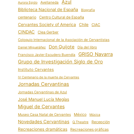
Azul
Avellaneda
Aurora Egido
Biblioteca Nacional de España
Biografía
centenario
Centro Cultural de España
Cervantes Society of America
Chile
CIAC
CINDAC
Clea Gerber
Coloquio Internacional de la Asociación de Cervantistas
Don Quijote
Día del libro
Daniel Migueláñez
GRISO Navarra
Francisco Javier Escudero Buendía
Grupo de Investigación Siglo de Oro
Instituto Cervantes
IV Centenario de la muerte de Cervantes
Jornadas Cervantinas
Jornadas Cervantinas de Azul
José Manuel Lucía Megías
Miguel de Cervantes
México
Museo Casa Natal de Cervantes
Música
Novedades Cervantinas
Recepción
Q.Theatre
Recreaciones dramáticas
Recreaciones gráficas