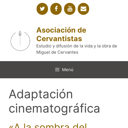
Saltar
al
contenido
Asociación de
Cervantistas
Estudio y difusión de la vida y la obra de
Miguel de Cervantes
Menú
Adaptación
cinematográfica
«A la sombra del