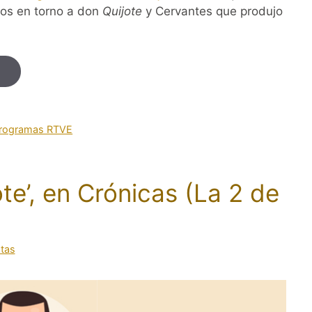
cos en torno a don
Quijote
y Cervantes que produjo
rogramas RTVE
ote’, en Crónicas (La 2 de
stas