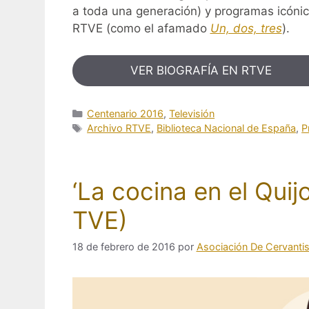
a toda una generación) y programas icóni
RTVE (como el afamado
Un, dos, tres
).
VER BIOGRAFÍA EN RTVE
Categorías
Centenario 2016
,
Televisión
Etiquetas
Archivo RTVE
,
Biblioteca Nacional de España
,
P
‘La cocina en el Quij
TVE)
18 de febrero de 2016
por
Asociación De Cervanti