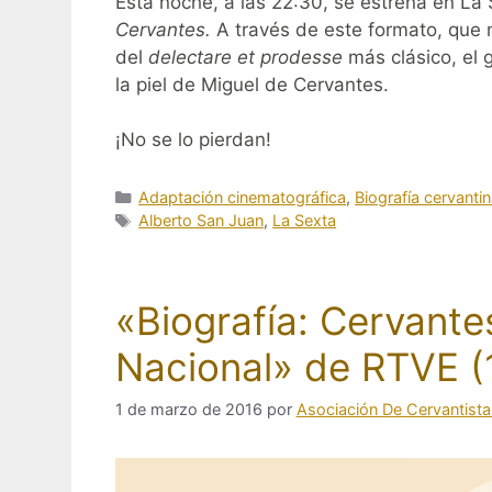
Esta noche, a las 22:30, se estrena en La
Cervantes.
A través de este formato, que n
del
delectare et prodesse
más clásico, el 
la piel de Miguel de Cervantes.
¡No se lo pierdan!
Categorías
Adaptación cinematográfica
,
Biografía cervanti
Etiquetas
Alberto San Juan
,
La Sexta
«Biografía: Cervantes
Nacional» de RTVE (
1 de marzo de 2016
por
Asociación De Cervantista