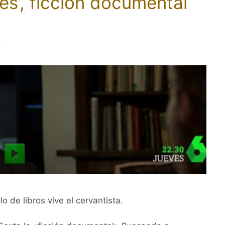
s’, ficción documental
s
o de libros vive el cervantista.