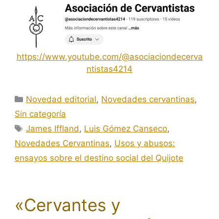
https://www.youtube.com/@asociaciondecerva
ntistas4214
Categorías
Novedad editorial
,
Novedades cervantinas
,
Sin categoría
Etiquetas
James Iffland
,
Luis Gómez Canseco
,
Novedades Cervantinas
,
Usos y abusos:
ensayos sobre el destino social del Quijote
«Cervantes y