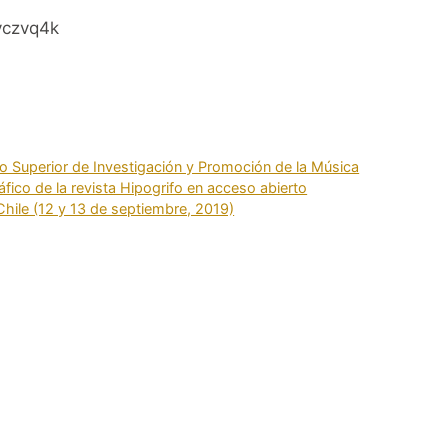
vczvq4k
o Superior de Investigación y Promoción de la Música
fico de la revista Hipogrifo en acceso abierto
Chile (12 y 13 de septiembre, 2019)