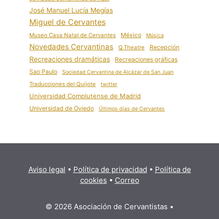
José Manuel Lucía Megías
Miguel de Cervantes
México
Museo Casa Natal de Cervantes
Música
Novedades Cervantinas
Recepción
Q.Theatre
Recreaciones dramáticas
Recreaciones gráficas
Sao Paulo
Sociedad Cervantina de Alcázar de San Juan
Traducciones del Quijote
twitter
Universidad Complutense de Madrid
Universidad de Oviedo
Últimos días de Cervantes
Aviso legal
•
Política de privacidad
•
Política de
cookies
•
Correo
© 2026 Asociación de Cervantistas
•