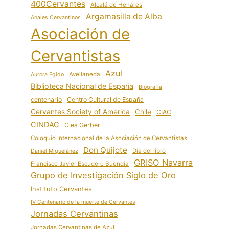
400Cervantes
Alcalá de Henares
Argamasilla de Alba
Anales Cervantinos
Asociación de
Cervantistas
Azul
Avellaneda
Aurora Egido
Biblioteca Nacional de España
Biografía
centenario
Centro Cultural de España
Cervantes Society of America
Chile
CIAC
CINDAC
Clea Gerber
Coloquio Internacional de la Asociación de Cervantistas
Don Quijote
Día del libro
Daniel Migueláñez
GRISO Navarra
Francisco Javier Escudero Buendía
Grupo de Investigación Siglo de Oro
Instituto Cervantes
IV Centenario de la muerte de Cervantes
Jornadas Cervantinas
Jornadas Cervantinas de Azul