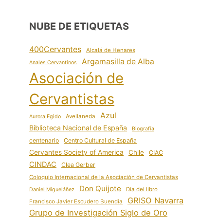
NUBE DE ETIQUETAS
400Cervantes
Alcalá de Henares
Argamasilla de Alba
Anales Cervantinos
Asociación de
Cervantistas
Azul
Avellaneda
Aurora Egido
Biblioteca Nacional de España
Biografía
centenario
Centro Cultural de España
Cervantes Society of America
Chile
CIAC
CINDAC
Clea Gerber
Coloquio Internacional de la Asociación de Cervantistas
Don Quijote
Día del libro
Daniel Migueláñez
GRISO Navarra
Francisco Javier Escudero Buendía
Grupo de Investigación Siglo de Oro