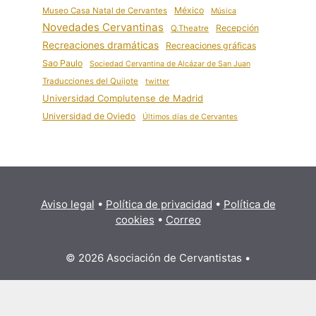
México
Museo Casa Natal de Cervantes
Música
Novedades Cervantinas
Recepción
Q.Theatre
Recreaciones dramáticas
Recreaciones gráficas
Sao Paulo
Sociedad Cervantina de Alcázar de San Juan
Traducciones del Quijote
twitter
Universidad Complutense de Madrid
Universidad de Oviedo
Últimos días de Cervantes
Aviso legal
•
Política de privacidad
•
Política de
cookies
•
Correo
© 2026 Asociación de Cervantistas
•