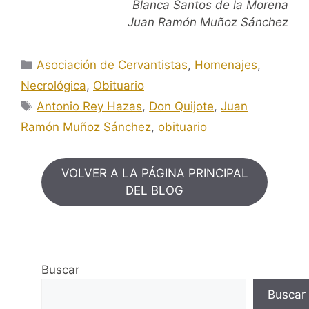
Blanca Santos de la Morena
Juan Ramón Muñoz Sánchez
Categorías
Asociación de Cervantistas
,
Homenajes
,
Necrológica
,
Obituario
Etiquetas
Antonio Rey Hazas
,
Don Quijote
,
Juan
Ramón Muñoz Sánchez
,
obituario
VOLVER A LA PÁGINA PRINCIPAL
DEL BLOG
Buscar
Buscar