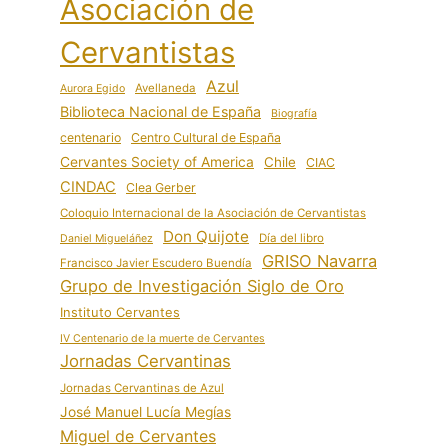
Asociación de
Cervantistas
Azul
Avellaneda
Aurora Egido
Biblioteca Nacional de España
Biografía
centenario
Centro Cultural de España
Cervantes Society of America
Chile
CIAC
CINDAC
Clea Gerber
Coloquio Internacional de la Asociación de Cervantistas
Don Quijote
Día del libro
Daniel Migueláñez
GRISO Navarra
Francisco Javier Escudero Buendía
Grupo de Investigación Siglo de Oro
Instituto Cervantes
IV Centenario de la muerte de Cervantes
Jornadas Cervantinas
Jornadas Cervantinas de Azul
José Manuel Lucía Megías
Miguel de Cervantes