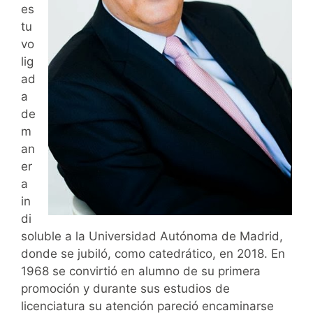
es
tu
vo
lig
ad
a
de
m
an
er
a
in
di
soluble a la Universidad Autónoma de Madrid,
donde se jubiló, como catedrático, en 2018. En
1968 se convirtió en alumno de su primera
promoción y durante sus estudios de
licenciatura su atención pareció encaminarse