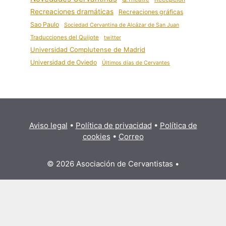
Recreaciones dramáticas
Recreaciones gráficas
Sao Paulo
Sociedad Cervantina de Alcázar de San Juan
Traducciones del Quijote
twitter
Universidad Complutense de Madrid
Universidad de Oviedo
Últimos días de Cervantes
Aviso legal
•
Política de privacidad
•
Política de
cookies
•
Correo
© 2026 Asociación de Cervantistas
•