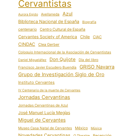
Cervantistas
Azul
Avellaneda
Aurora Egido
Biblioteca Nacional de España
Biografía
centenario
Centro Cultural de España
Cervantes Society of America
Chile
CIAC
CINDAC
Clea Gerber
Coloquio Internacional de la Asociación de Cervantistas
Don Quijote
Día del libro
Daniel Migueláñez
GRISO Navarra
Francisco Javier Escudero Buendía
Grupo de Investigación Siglo de Oro
Instituto Cervantes
IV Centenario de la muerte de Cervantes
Jornadas Cervantinas
Jornadas Cervantinas de Azul
José Manuel Lucía Megías
Miguel de Cervantes
México
Museo Casa Natal de Cervantes
Música
Novedades Cervantinas
Recepción
Q.Theatre