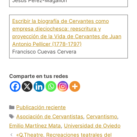
Jesús Pérez-Magallón
Escribir la biografía de Cervantes como
empresa dieciochesca: reescritura y
proyección de la Vida de Cervantes de Juan
Antonio Pellicer (1778-1797)
Francisco Cuevas Cervera
Comparte en tus redes
Categorías
Publicación reciente
Etiquetas
Asociación de Cervantistas
,
Cervantismo
,
Emilio Martínez Mata
,
Universidad de Oviedo
«Q.Theatre. Recreaciones teatrales del