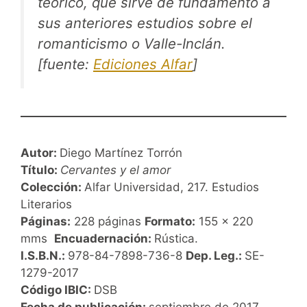
teórico, que sirve de fundamento a
sus anteriores estudios sobre el
romanticismo o Valle-Inclán.
[fuente:
Ediciones Alfar
]
Autor:
Diego Martínez Torrón
Título:
Cervantes y el amor
Colección:
Alfar Universidad, 217. Estudios
Literarios
Páginas:
228 páginas
Formato:
155 x 220
mms
Encuadernación:
Rústica.
I.S.B.N.:
978-84-7898-736-8
Dep. Leg.:
SE-
1279-2017
Código IBIC:
DSB
Fecha de publicación:
septiembre de 2017