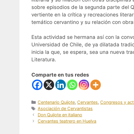
sobre episodios de la segunda parte del Q
vertiente en la crítica y recreaciones liter
temático cervantino y su relación con obras
Esta actividad se hermana así con la conv
Universidad de Chile, de ya dilatada tradi
inicia la que, se espera, sea una nueva t
Literatura.
Comparte en tus redes
Categorías
Centenario Quijote
,
Cervantes
,
Congresos y act
Etiquetas
Asociación de Cervantistas
Don Quijote en italiano
Cervantes teatrero en Huelva