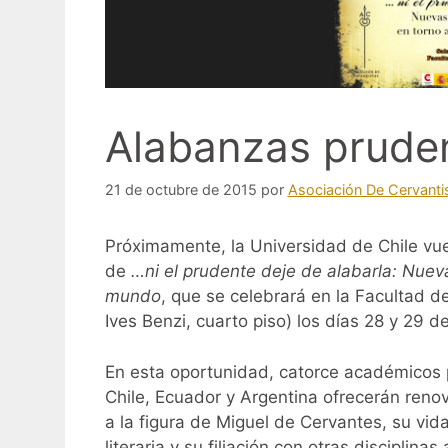
Alabanzas prude
21 de octubre de 2015
por
Asociación De Cervanti
Próximamente, la Universidad de Chile vuel
de
…ni el prudente deje de alabarla: Nueva
mundo
, que se celebrará en la Facultad 
Ives Benzi, cuarto piso) los días 28 y 29 d
En esta oportunidad, catorce académicos 
Chile, Ecuador y Argentina ofrecerán renov
a la figura de Miguel de Cervantes, su vida 
literaria y su filiación con otras disciplina