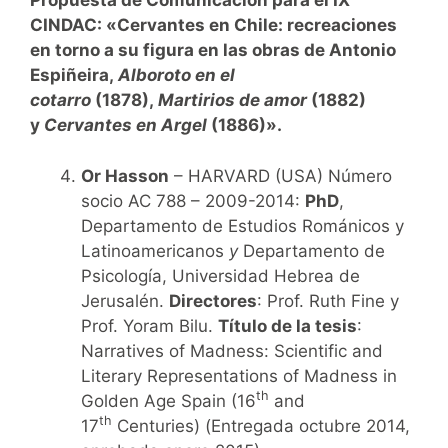
Propuesta de Comunicación para el IX
CINDAC:
«Cervantes en Chile: recreaciones
en torno a su figura en las obras de Antonio
Espiñeira,
Alboroto en el
cotarro
(1878),
Martirios de amor
(1882)
y
Cervantes en Argel
(1886)».
Or Hasson
– HARVARD (USA) Número
socio AC 788 – 2009-2014:
PhD
,
Departamento de Estudios Románicos y
Latinoamericanos
y
Departamento de
Psicología, Universidad Hebrea de
Jerusalén.
Directores
: Prof. Ruth Fine y
Prof. Yoram Bilu.
T
ítulo de la tesis
:
Narratives of Madness: Scientific and
Literary Representations of Madness in
th
Golden Age Spain (16
and
th
17
Centuries) (Entregada octubre 2014,