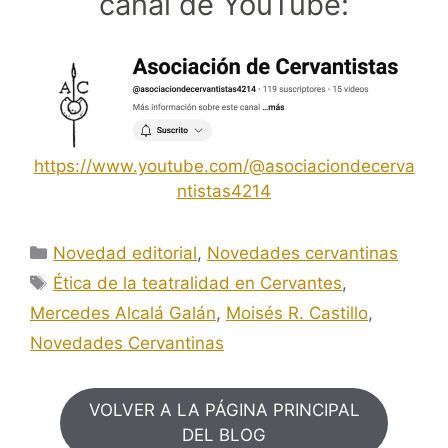
canal de YouTube:
https://www.youtube.com/@asociaciondecerva
ntistas4214
Categorías
Novedad editorial
,
Novedades cervantinas
Etiquetas
Ética de la teatralidad en Cervantes
,
Mercedes Alcalá Galán
,
Moisés R. Castillo
,
Novedades Cervantinas
VOLVER A LA PÁGINA PRINCIPAL
DEL BLOG