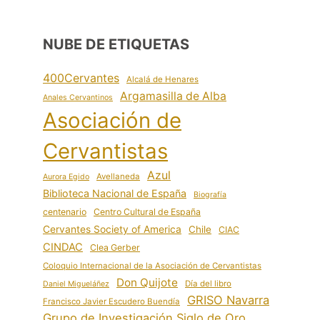
NUBE DE ETIQUETAS
400Cervantes
Alcalá de Henares
Argamasilla de Alba
Anales Cervantinos
Asociación de
Cervantistas
Azul
Avellaneda
Aurora Egido
Biblioteca Nacional de España
Biografía
centenario
Centro Cultural de España
Cervantes Society of America
Chile
CIAC
CINDAC
Clea Gerber
Coloquio Internacional de la Asociación de Cervantistas
Don Quijote
Día del libro
Daniel Migueláñez
GRISO Navarra
Francisco Javier Escudero Buendía
Grupo de Investigación Siglo de Oro