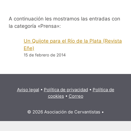
A continuación les mostramos las entradas con
la categoría «Prensa»:
Un Quijote para el Río de la Plata (Revista
Eñe)
15 de febrero de 2014
Aviso legal
•
Política de privacidad
•
Política de
cookies
•
Correo
© 2026 Asociación de Cervantistas
•